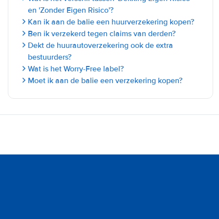
en 'Zonder Eigen Risico'?
Kan ik aan de balie een huurverzekering kopen?
Ben ik verzekerd tegen claims van derden?
Dekt de huurautoverzekering ook de extra
bestuurders?
Wat is het Worry-Free label?
Moet ik aan de balie een verzekering kopen?