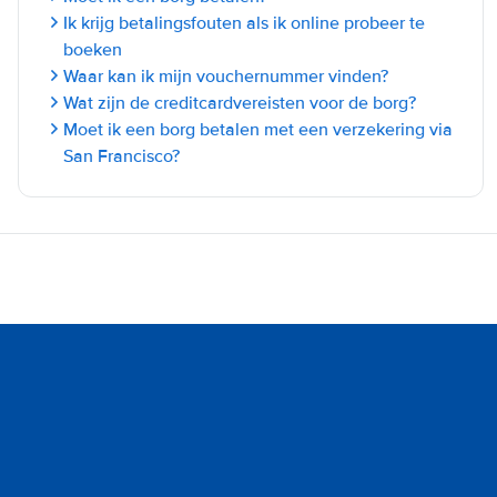
Ik krijg betalingsfouten als ik online probeer te
boeken
Waar kan ik mijn vouchernummer vinden?
Wat zijn de creditcardvereisten voor de borg?
Moet ik een borg betalen met een verzekering via
San Francisco?