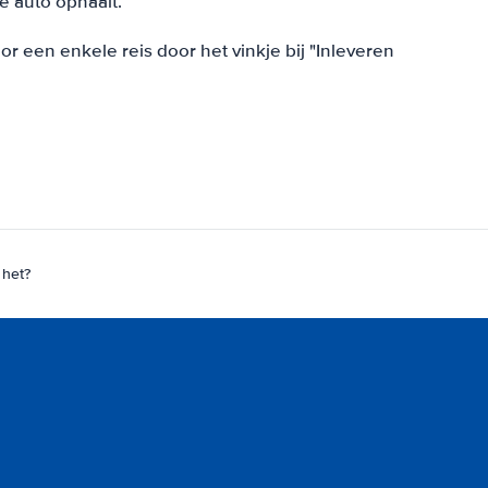
e auto ophaalt.
 een enkele reis door het vinkje bij "Inleveren
 het?