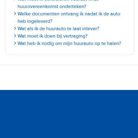
huurovereenkomst onderteken?
Welke documenten ontvang ik nadat ik de auto
heb ingeleverd?
Wat als ik de huurauto te laat inlever?
Wat moet ik doen bij vertraging?
Wat heb ik nodig om mijn huurauto op te halen?